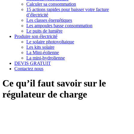
Calculer sa consommation
15 actions rapides pour baisser votre facture
d’électricité
Les classes énergétiques
Les ampoules basse consommation
Le puits de lumière
Produire son électricité
Le solaire photovoltaique
Les kits solaire
La Mini-éolienne
La mini-hydrolienne
DEVIS GRATUIT
Contactez nous
Ce qu’il faut savoir sur le
régulateur de charge