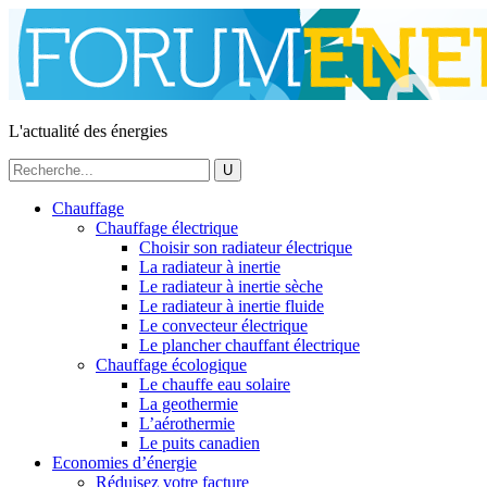
L'actualité des énergies
Chauffage
Chauffage électrique
Choisir son radiateur électrique
La radiateur à inertie
Le radiateur à inertie sèche
Le radiateur à inertie fluide
Le convecteur électrique
Le plancher chauffant électrique
Chauffage écologique
Le chauffe eau solaire
La geothermie
L’aérothermie
Le puits canadien
Economies d’énergie
Réduisez votre facture