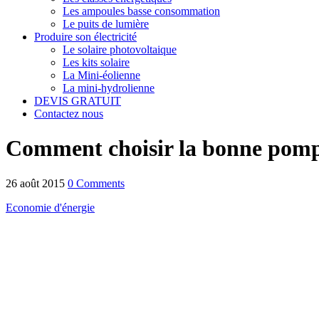
Les ampoules basse consommation
Le puits de lumière
Produire son électricité
Le solaire photovoltaique
Les kits solaire
La Mini-éolienne
La mini-hydrolienne
DEVIS GRATUIT
Contactez nous
Comment choisir la bonne pomp
26 août 2015
0 Comments
Economie d'énergie