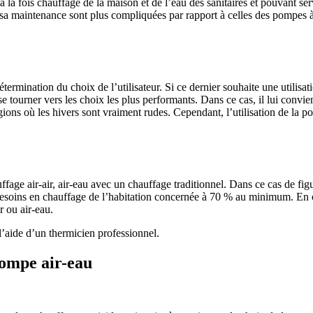
la fois chauffage de la maison et de l’eau des sanitaires et pouvant serv
que sa maintenance sont plus compliquées par rapport à celles des pompes
ermination du choix de l’utilisateur. Si ce dernier souhaite une utilisa
 se tourner vers les choix les plus performants. Dans ce cas, il lui convi
égions où les hivers sont vraiment rudes. Cependant, l’utilisation de l
ffage air-air, air-eau avec un chauffage traditionnel. Dans ce cas de figu
 besoins en chauffage de l’habitation concernée à 70 % au minimum. En o
r ou air-eau.
 l’aide d’un thermicien professionnel.
pompe air-eau