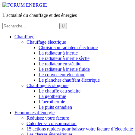
L'actualité du chauffage et des énergies
Chauffage
Chauffage électrique
Choisir son radiateur électrique
La radiateur à inertie
Le radiateur à inertie sèche
Le radiateur en stéatite
Le radiateur à inertie fluide
Le convecteur électrique
Le plancher chauffant électrique
Chauffage écologique
Le chauffe eau solaire
La geothermie
L’aérothermie
Le puits canadien
Economies d’énergie
Réduisez votre facture
Calculer sa consommation
15 actions rapides pour baisser votre facture d’électricité
Les classes énergétiques