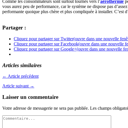
Comme les consommateurs sont surtout tournés vers l’
aérothermie
po
vous aurez peu de performance, car le système ne dispose pas d’assez d
performante quoique plus chère et plus compliquée à installer. C’est d’
Partager :
Cliquez pour partager sur Twitter(ouvre dans une nouvelle fenê
Cliquez pour partager sur Facebook(ouvre dans une nouvelle fe
Cliquez pour partager sur Google+(ouvre dans une nouvelle fen
Articles similaires
← Article précédent
Article suivant →
Laisser un commentaire
Votre adresse de messagerie ne sera pas publiée.
Les champs obligatoi