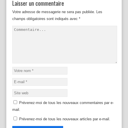
Laisser un commentaire
r
o
+
(
k
(
o
(
o
Votre adresse de messagerie ne sera pas publiée.
Les
u
o
u
v
u
v
champs obligatoires sont indiqués avec
*
r
v
r
e
r
e
d
e
d
a
d
a
n
a
n
s
n
s
u
s
u
n
u
n
e
n
e
n
e
n
o
n
o
u
o
u
v
u
v
e
v
e
l
e
l
l
l
l
e
l
e
f
e
f
e
f
e
n
e
n
ê
n
ê
t
ê
t
r
t
r
e
r
e
)
e
)
Prévenez-moi de tous les nouveaux commentaires par e-
)
mail.
Prévenez-moi de tous les nouveaux articles par e-mail.