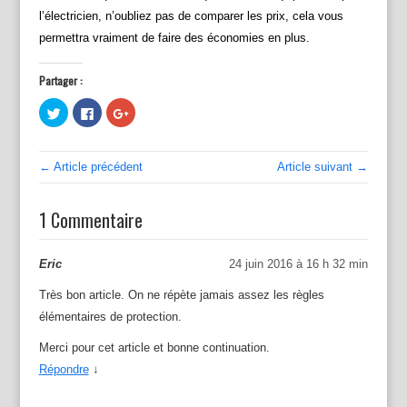
l’électricien, n’oubliez pas de comparer les prix, cela vous
permettra vraiment de faire des économies en plus.
Partager :
C
C
C
l
l
l
i
i
i
q
q
q
u
u
u
e
e
e
← Article précédent
Article suivant →
z
z
z
p
p
p
o
o
o
u
u
u
1 Commentaire
r
r
r
p
p
p
a
a
a
r
r
r
t
t
t
Eric
24 juin 2016 à 16 h 32 min
a
a
a
g
g
g
e
e
e
Très bon article. On ne répète jamais assez les règles
r
r
r
s
s
s
élémentaires de protection.
u
u
u
r
r
r
Merci pour cet article et bonne continuation.
T
F
G
w
a
o
Répondre
↓
i
c
o
t
e
g
t
b
l
e
o
e