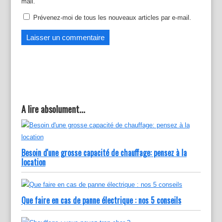
e
n
e
mail.
n
e
n
o
n
o
u
o
u
Prévenez-moi de tous les nouveaux articles par e-mail.
v
u
v
e
v
e
l
e
l
l
l
l
e
l
e
f
e
f
e
f
e
n
e
n
ê
n
ê
t
ê
t
r
t
r
e
r
e
)
e
)
)
A lire absolument...
Besoin d'une grosse capacité de chauffage: pensez à la
location
Que faire en cas de panne électrique : nos 5 conseils