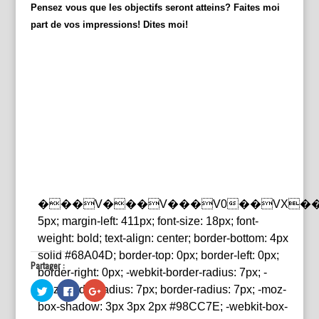
Pensez vous que les objectifs seront atteins? Faites moi
part de vos impressions! Dites moi!
���V���V���V0��VX��
5px; margin-left: 411px; font-size: 18px; font-
weight: bold; text-align: center; border-bottom: 4px
solid #68A04D; border-top: 0px; border-left: 0px;
Partager :
border-right: 0px; -webkit-border-radius: 7px; -
C
C
C
moz-border-radius: 7px; border-radius: 7px; -moz-
l
l
l
i
i
i
box-shadow: 3px 3px 2px #98CC7E; -webkit-box-
q
q
q