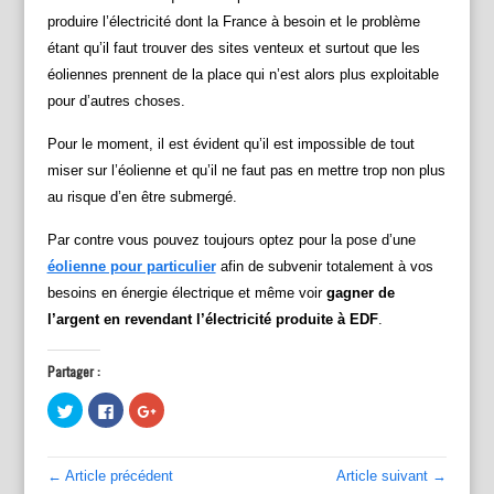
produire l’électricité dont la France à besoin et le problème
étant qu’il faut trouver des sites venteux et surtout que les
éoliennes prennent de la place qui n’est alors plus exploitable
pour d’autres choses.
Pour le moment, il est évident qu’il est impossible de tout
miser sur l’éolienne et qu’il ne faut pas en mettre trop non plus
au risque d’en être submergé.
Par contre vous pouvez toujours optez pour la pose d’une
éolienne pour particulier
afin de subvenir totalement à vos
besoins en énergie électrique et même voir
gagner de
l’argent en revendant l’électricité produite à EDF
.
Partager :
C
C
C
l
l
l
i
i
i
q
q
q
u
u
u
e
e
e
← Article précédent
Article suivant →
z
z
z