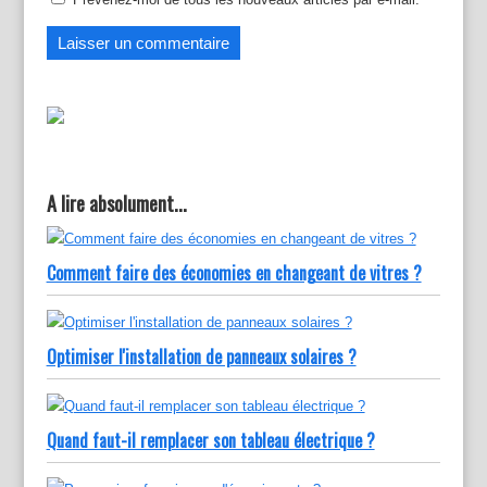
u
o
u
v
u
v
e
v
e
l
e
l
l
l
l
e
l
e
f
e
f
e
f
e
n
e
n
ê
n
ê
t
ê
t
r
t
r
e
r
e
)
e
)
)
A lire absolument...
Comment faire des économies en changeant de vitres ?
Optimiser l'installation de panneaux solaires ?
Quand faut-il remplacer son tableau électrique ?