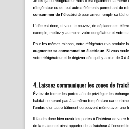
Je dis ça du réfrigérateur mais c’est également la même c
réfrigérateur ou de tout autres éléments permettant de refr
consommer de l’électricité
pour arriver remplir sa tâch
L’idée est donc, si vous le pouvez, de déplacer ces élém
exemple, mettez-y au moins votre congélateur et votre c
Pour les mêmes raisons, votre réfrigérateur va produire b
augmenter sa consommation électrique
. Si vous voul
votre réfrigérateur et le dégivrer dès qu’il y a plus de 3 à
4. Laissez communiquer les zones de fraich
Évitez de fermer les portes afin de privilégier les échan
habitat ne seront pas à la même température car certain
l’ombre d’un autre bâtiment ou peuvent même avoir une f
Il faudra donc bien ouvrir les portes à l’intérieur de votr
de la maison et ainsi apporter de la fraicheur à l’ensembl