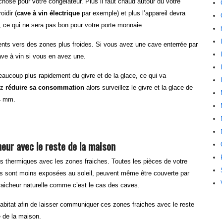
hose pour votre congélateur. Plus il faut chaud autour du votre
oidir (
cave à vin électrique
par exemple) et plus l’appareil devra
e, ce qui ne sera pas bon pour votre porte monnaie.
ents vers des zones plus froides. Si vous avez une cave enterrée par
ave à vin si vous en avez une.
eaucoup plus rapidement du givre et de la glace, ce qui va
ez
réduire sa consommation
alors surveillez le givre et la glace de
 4 mm.
eur avec le reste de la maison
ges thermiques avec les zones fraiches. Toutes les pièces de votre
es sont moins exposées au soleil, peuvent même être couverte par
raicheur naturelle comme c’est le cas des caves.
e habitat afin de laisser communiquer ces zones fraiches avec le reste
e de la maison.