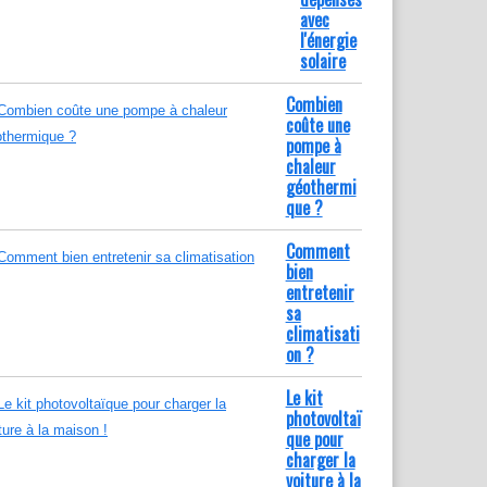
avec
l'énergie
solaire
Combien
coûte une
pompe à
chaleur
géothermi
que ?
Comment
bien
entretenir
sa
climatisati
on ?
Le kit
photovoltaï
que pour
charger la
voiture à la