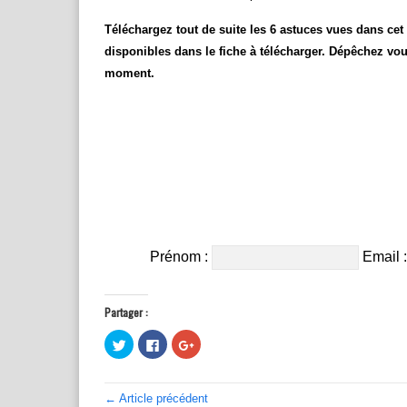
Téléchargez tout de suite les 6 astuces vues dans cet
disponibles dans le fiche à télécharger. Dépêchez vous
moment.
Prénom :
Email 
Partager :
C
C
C
l
l
l
i
i
i
q
q
q
u
u
u
e
e
e
← Article précédent
z
z
z