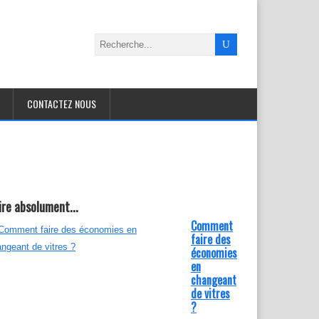
CONTACTEZ NOUS
lire absolument...
Comment
faire des
économies
en
changeant
de vitres
?