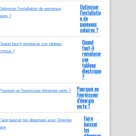
Optimiser
l'installatio
n de
panneaux
solaires ?
Quand
faut-il
remplacer
son
tableau
électrique
?
Pourquoi un
fournisseur
d'énergie
verte ?
Faire
baisser
les
dépenses