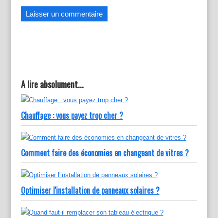
v
u
v
e
v
e
l
e
l
l
l
l
e
l
e
f
e
f
e
f
e
n
e
n
ê
n
ê
t
ê
t
r
t
r
e
r
e
)
e
)
)
A lire absolument...
Chauffage : vous payez trop cher ?
Comment faire des économies en changeant de vitres ?
Optimiser l'installation de panneaux solaires ?