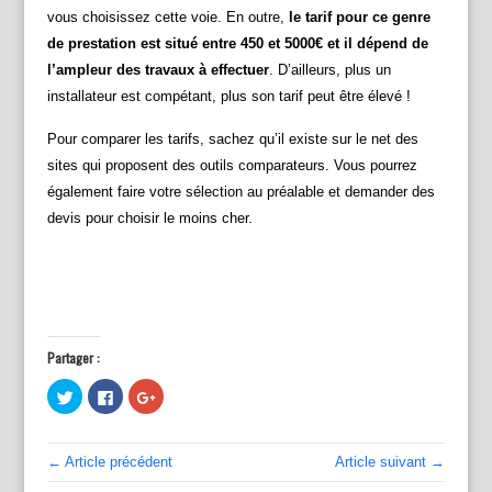
vous choisissez cette voie. En outre,
le tarif pour ce genre
de prestation est situé entre 450 et 5000€ et il dépend de
l’ampleur des travaux à effectuer
. D’ailleurs, plus un
installateur est compétant, plus son tarif peut être élevé !
Pour comparer les tarifs, sachez qu’il existe sur le net des
sites qui proposent des outils comparateurs. Vous pourrez
également faire votre sélection au préalable et demander des
devis pour choisir le moins cher.
Partager :
C
C
C
l
l
l
i
i
i
q
q
q
u
u
u
e
e
e
← Article précédent
Article suivant →
z
z
z
p
p
p