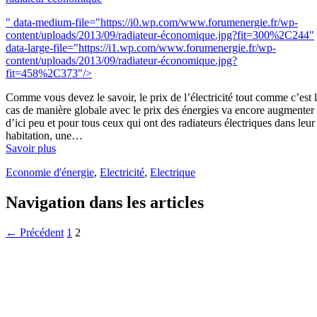
" data-medium-file="https://i0.wp.com/www.forumenergie.fr/wp-
content/uploads/2013/09/radiateur-économique.jpg?fit=300%2C244"
data-large-file="https://i1.wp.com/www.forumenergie.fr/wp-
content/uploads/2013/09/radiateur-économique.jpg?
fit=458%2C373"/>
Comme vous devez le savoir, le prix de l’électricité tout comme c’est 
cas de manière globale avec le prix des énergies va encore augmenter
d’ici peu et pour tous ceux qui ont des radiateurs électriques dans leur
habitation, une…
Savoir plus
Economie d'énergie
,
Electricité
,
Electrique
Navigation dans les articles
← Précédent
1
2